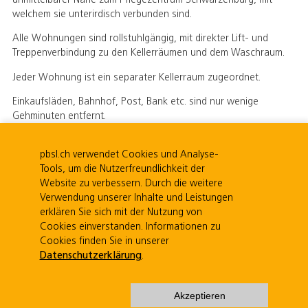
unmittelbarer Nähe zum Pflegezentrum Schwarzenburg, mit
welchem sie unterirdisch verbunden sind.
Alle Wohnungen sind rollstuhlgängig, mit direkter Lift- und
Treppenverbindung zu den Kellerräumen und dem Waschraum.
Jeder Wohnung ist ein separater Kellerraum zugeordnet.
Einkaufsläden, Bahnhof, Post, Bank etc. sind nur wenige
Gehminuten entfernt.
Es ist mit Nebenkosten von ca. Fr. 200.– pro Monat zu rechnen.
pbsl.ch verwendet Cookies und Analyse-
Tools, um die Nutzerfreundlichkeit der
Website zu verbessern. Durch die weitere
Gemeindeverband Pflege und Betreuung Schwarzenburgerland |
Verwendung unserer Inhalte und Leistungen
Guggisbergstrasse 7 | 3150 Schwarzenburg | Mitglied von
erklären Sie sich mit der Nutzung von
dedica
|
Datenschutzerklärung
Cookies einverstanden. Informationen zu
Cookies finden Sie in unserer
Datenschutzerklärung
.
Akzeptieren